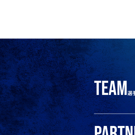
team
選
partn