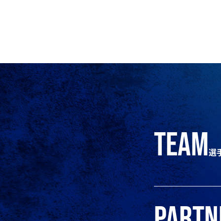
team
選
partn