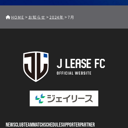
>
>
>
HOME
お知らせ
2024年
7月
NEWS
CLUB
TEAM
MATCH
SCHEDULE
SUPPORTER
PARTNER