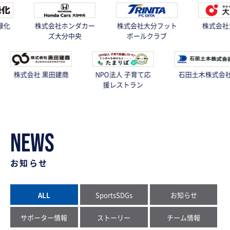
株式会社ホンダカー
株式会社大分フット
株式会社大分銀行
ズ大分中央
ボールクラブ
式会社 黒田建商
NPO法人 子育て応
石田土木株式会社
援レストラン
NEWS
お知らせ
ALL
SportsSDGs
お知らせ
サポーター情報
ストーリー
チーム情報