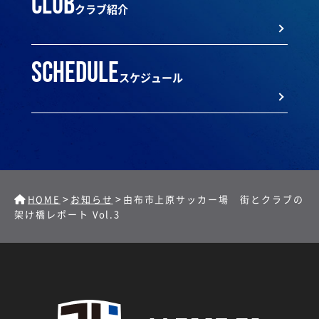
club
クラブ紹介
schedule
スケジュール
>
>
HOME
お知らせ
由布市上原サッカー場 街とクラブの
架け橋レポート Vol.3