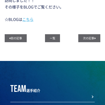
訪問しました！！
その様子をBLOGでご覧ください。
☆BLOGは
こちら
前の記事
一覧
次の記事
team
選手紹介