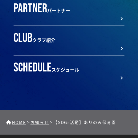
partner
パートナー
club
クラブ紹介
schedule
スケジュール
>
>
HOME
お知らせ
【SDGs活動】ありのみ保育園