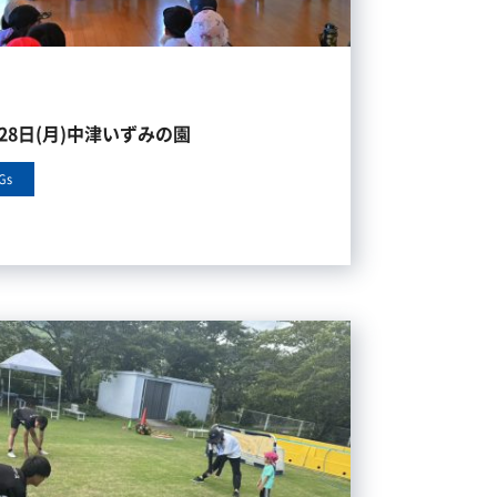
月28日(月)中津いずみの園
Gs