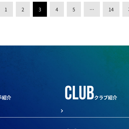
1
2
3
4
5
…
14
club
手紹介
クラブ紹介