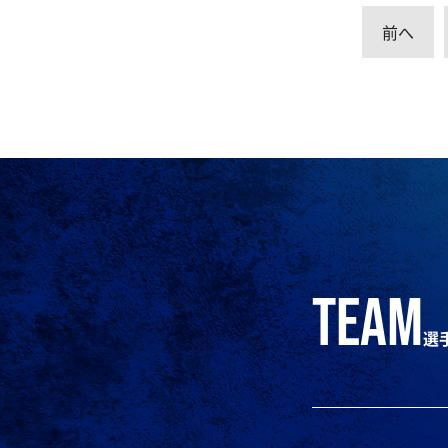
前へ
team
選