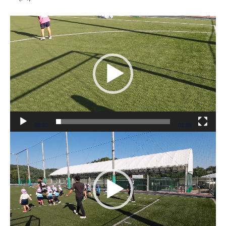
動
画
プ
レ
ー
ヤ
ー
00:00
01:08
動
画
プ
レ
ー
ヤ