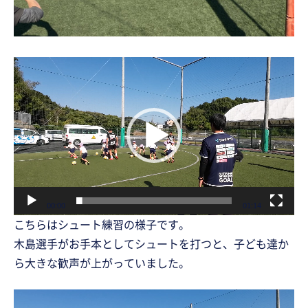
動
画
プ
レ
ー
ヤ
ー
00:00
01:14
こちらはシュート練習の様子です。
木島選手がお手本としてシュートを打つと、子ども達か
ら大きな歓声が上がっていました。
動