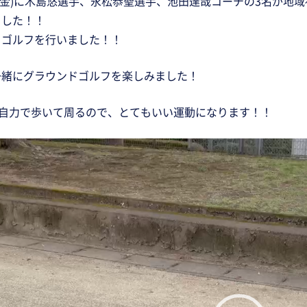
24日(金)に木島悠選手、永松恭聖選手、池田達哉コーチの3名が
ました！！
ドゴルフを行いました！！
一緒にグラウンドゴルフを楽しみました！
も自力で歩いて周るので、とてもいい運動になります！！