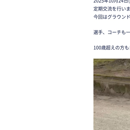
2025年10月
定期交流を行い
今回はグラウン
選手、コーチも
100歳超えの方
動
画
プ
レ
ー
ヤ
ー