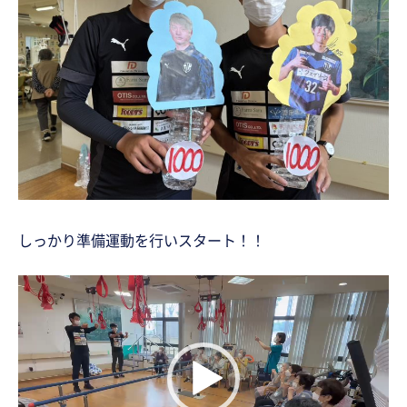
しっかり準備運動を行いスタート！！
動
画
プ
レ
ー