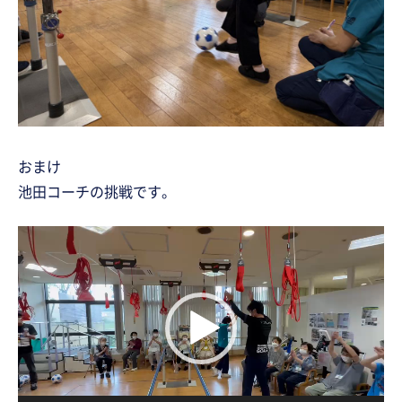
おまけ
池田コーチの挑戦です。
動
画
プ
レ
ー
ヤ
ー