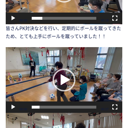
ヤ
ー
00:00
00:18
皆さんPK対決などを行い、定期的にボールを蹴ってきた
ため、とても上手にボールを蹴っていました！！
動
画
プ
レ
ー
ヤ
ー
00:00
00:27