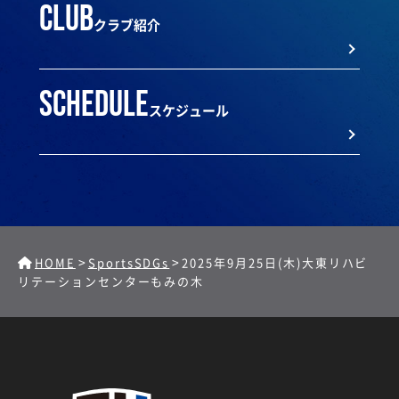
club
クラブ紹介
schedule
スケジュール
>
>
HOME
SportsSDGs
2025年9月25日(木)大東リハビ
リテーションセンターもみの木