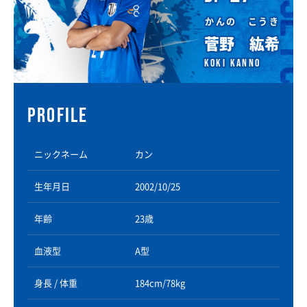
かんの こうき
菅野 紘希
Koki Kanno
PROFILE
ニックネーム
カン
生年月日
2002/10/25
年齢
23歳
血液型
A型
身長 / 体重
184cm/78kg