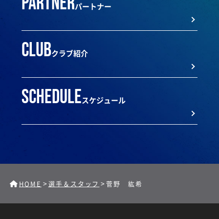
partner
パートナー
club
クラブ紹介
schedule
スケジュール
>
>
HOME
選手＆スタッフ
菅野 紘希