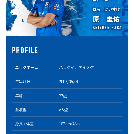
はら けいすけ
原 圭佑
Keisuke Hara
PROFILE
ニックネーム
ハラケイ、ケイスケ
生年月日
2003/06/01
年齢
23歳
血液型
AB型
身長 / 体重
182cm/78㎏