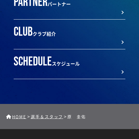
partner
パートナー
club
クラブ紹介
schedule
スケジュール
>
>
HOME
選手＆スタッフ
原 圭佑