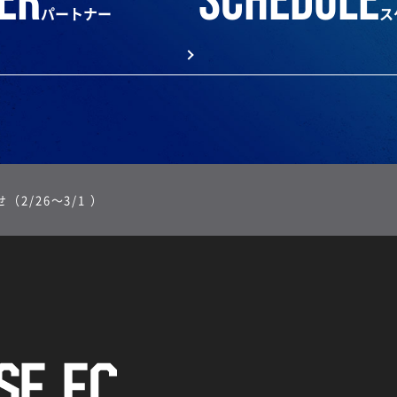
er
schedule
パートナー
ス
2/26～3/1 ）