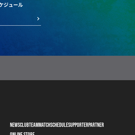
ケジュール
NEWS
CLUB
TEAM
MATCH
SCHEDULE
SUPPORTER
PARTNER
ONLINE STORE