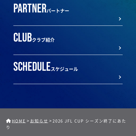
partner
パートナー
club
クラブ紹介
schedule
スケジュール
>
>
HOME
お知らせ
2026 JFL CUP シーズン終了にあた
り