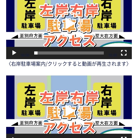
画
プ
レ
ー
ヤ
ー
00:00
01:00
〈右岸駐車場案内/クリックすると動画が再生されます〉
動
画
プ
レ
ー
ヤ
ー