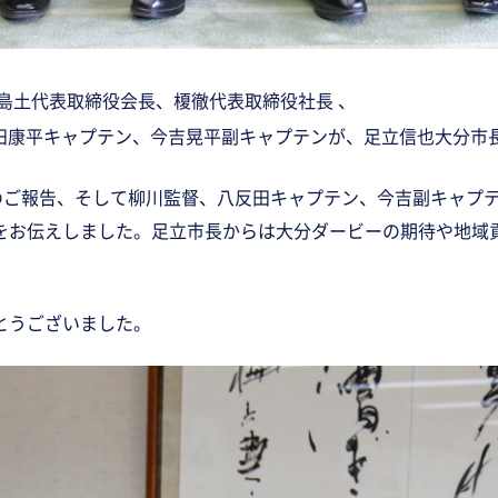
島土代表取締役会長、
榎徹
代表取締役社長 、
田康平キャプテン、今吉晃平副キャプテン
が、足立信也大分市
ご報告、そして柳川監督、八反田キャプテン、今吉副キャプテンか
を
お伝えしました。
足立市長からは大分ダービーの期待や地域
とうございました。