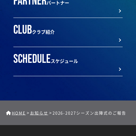
partner
パートナー
club
クラブ紹介
schedule
スケジュール
>
>
HOME
お知らせ
2026-2027シーズン出陣式のご報告