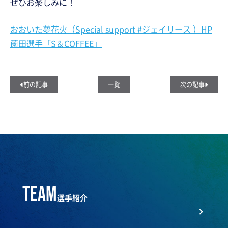
ぜひお楽しみに！
おおいた夢花火（Special support #ジェイリース ）HP
薗田選手「S＆COFFEE」
前の記事
一覧
次の記事
team
選手紹介