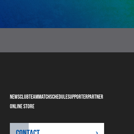
NEWS
CLUB
TEAM
MATCH
SCHEDULE
SUPPORTER
PARTNER
ONLINE STORE
CONTACT