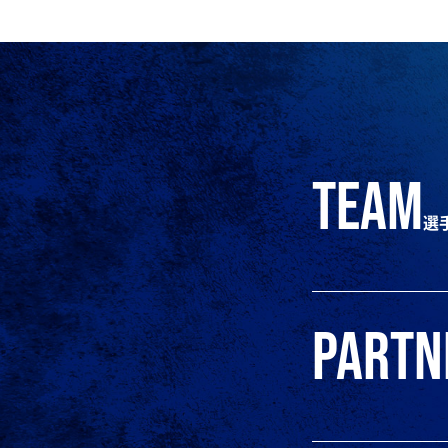
team
選
partn