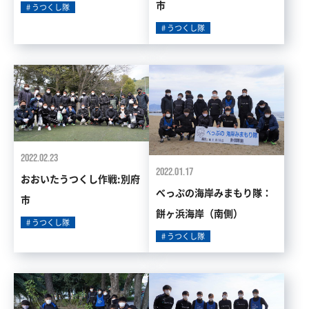
市
うつくし隊
うつくし隊
2022.02.23
2022.01.17
おおいたうつくし作戦:別府
べっぷの海岸みまもり隊：
市
餅ヶ浜海岸（南側）
うつくし隊
うつくし隊