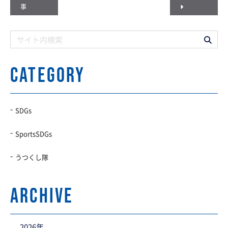
事
CATEGORY
SDGs
SportsSDGs
うつくし隊
archive
2026年