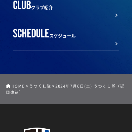
club
クラブ紹介
schedule
スケジュール
>
>
HOME
うつくし隊
2024年7月6日(土) うつくし隊（延
岡遠征）