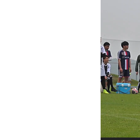
プ
レ
ー
ヤ
ー