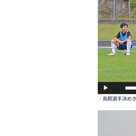
00:00
・鳥飼選手決めき
動
画
プ