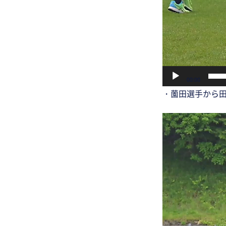
00:00
・薗田選手から田
動
画
プ
レ
ー
ヤ
ー