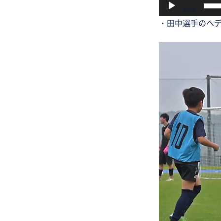
00:00
・田中選手のヘ
動
画
プ
レ
ー
ヤ
ー