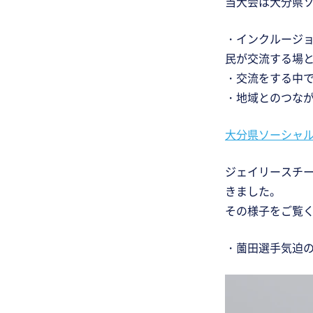
当大会は大分県
・インクルージ
民が交流する場
・交流をする中
・地域とのつな
大分県ソーシャ
ジェイリースチ
きました。
その様子をご覧
・薗田選手気迫
動
画