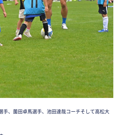
椋平選手、薗田卓馬選手、池田達哉コーチそして高松大