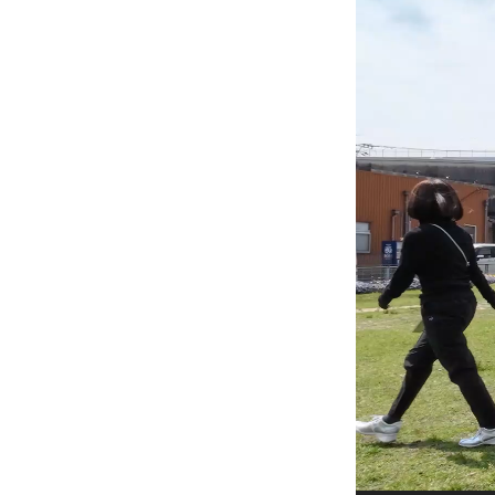
プ
レ
ー
ヤ
ー