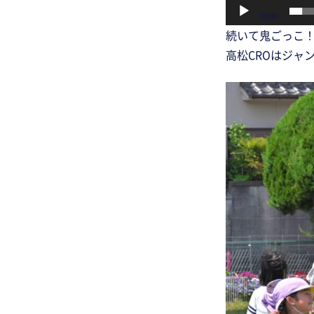
00:00
続いて鬼ごっこ
高松CROはジャ