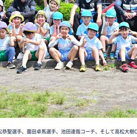
に永松恭聖選手、薗田卓馬選手、池田達哉コーチ、そして高松大樹