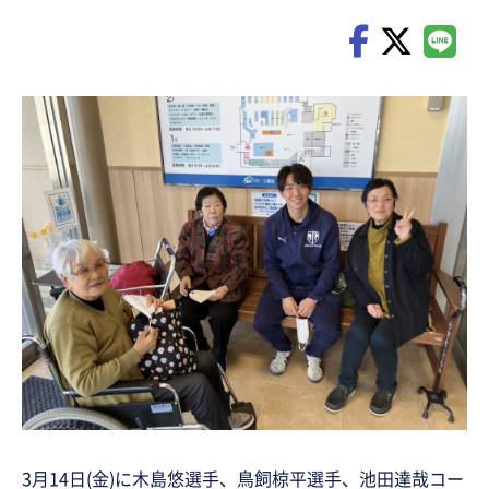
3月14日(金)に木島悠選手、鳥飼椋平選手、池田達哉コー